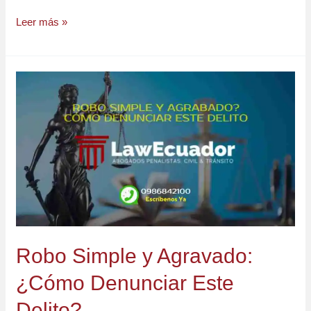
Leer más »
Robo
Simple
y
Agravado:
¿Cómo
Denunciar
Este
Delito?
Robo Simple y Agravado:
¿Cómo Denunciar Este
Delito?