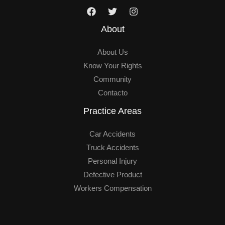
e
*
About
About Us
Know Your Rights
Community
Contacto
Practice Areas
Car Accidents
Truck Accidents
Personal Injury
Defective Product
Workers Compensation