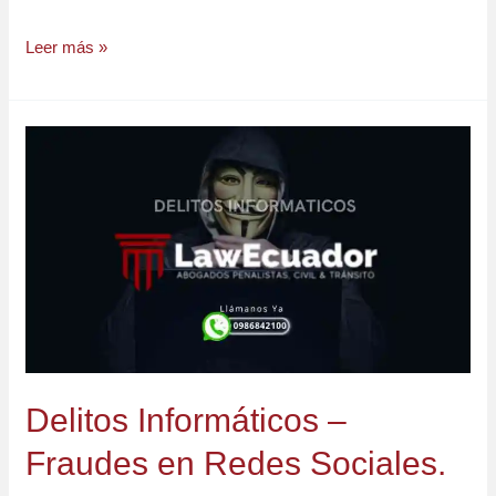
Leer más »
Delitos
Informáticos
–
Fraudes
en
Redes
Sociales.
Delitos Informáticos –
Fraudes en Redes Sociales.