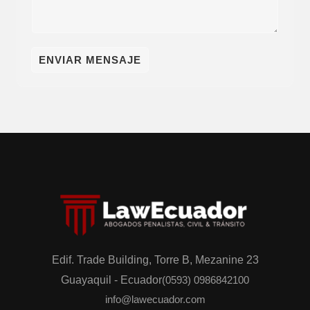
o
é
n
n
o
t
ENVIAR MENSAJE
/
a
W
n
h
o
a
s
t
p
s
o
A
r
p
M
p
e
n
s
Edif. Trade Building, Torre B, Mezanine 23
a
Guayaquil - Ecuador
(0593) 0986842100
j
info@lawecuador.com