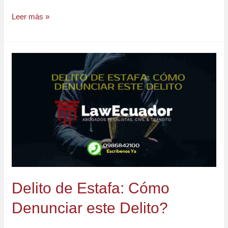
Leer más »
Delito
de
Estafa:
Cómo
Denunciar
este
Delito?
Delito de Estafa: Cómo
Denunciar este Delito?