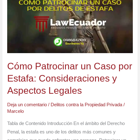
un
Caso
por
Estafa:
Consideraciones
y
Aspectos
Legales
Cómo Patrocinar un Caso por
Estafa: Consideraciones y
Aspectos Legales
Deja un comentario
/
Delitos contra la Propiedad Privada
/
Marcelo
Tabla de Contenido Introducción En el ámbito del Derecho
Penal, la estafa es uno de los delitos más comunes y