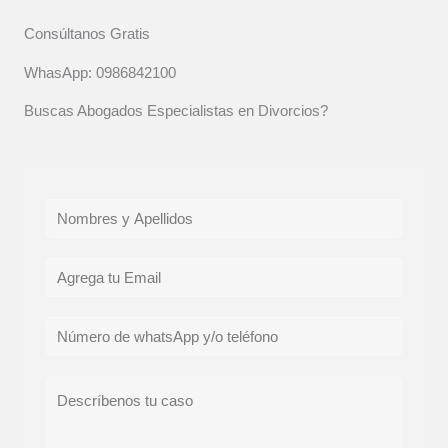
Consúltanos Gratis
WhasApp: 0986842100
Buscas Abogados Especialistas en Divorcios?
N
o
m
E
b
m
r
a
T
e
i
e
*
l
l
C
*
é
o
f
m