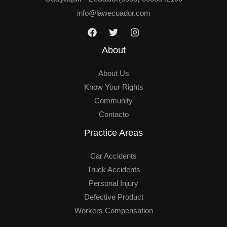
j
info@lawecuador.com
e
*
About
About Us
Know Your Rights
Community
Contacto
Practice Areas
Car Accidents
Truck Accidents
Personal Injury
Defective Product
Workers Compensation