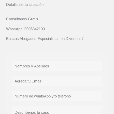
Detállanos tu situación
Consúltanos Gratis
WhasApp: 0986842100
Buscas Abogados Especialistas en Divorcios?
N
o
m
E
b
m
r
a
T
e
i
e
*
l
l
C
*