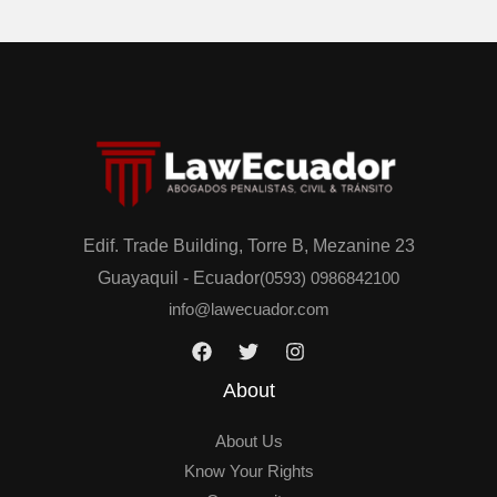
o
a
s
t
p
s
o
A
r
p
M
p
e
n
s
Edif. Trade Building, Torre B, Mezanine 23
a
Guayaquil - Ecuador
(0593) 0986842100
j
info@lawecuador.com
e
*
About
About Us
Know Your Rights