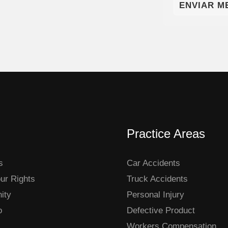
ENVIAR M
o
t
/
a
W
n
h
o
a
s
t
p
s
o
A
r
Practice Areas
p
M
p
e
s
Car Accidents
n
ur Rights
Truck Accidents
s
ity
Personal Injury
a
o
Defective Product
j
Workers Compensation