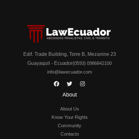
t
p
s
o
A
r
p
M
p
e
n
s
Edif. Trade Building, Torre B, Mezanine 23
a
Guayaquil - Ecuador
(0593) 0986842100
j
info@lawecuador.com
e
*
About
About Us
Know Your Rights
Community
Contacto