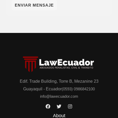
o
t
ENVIAR MENSAJE
/
a
W
n
h
o
a
s
t
p
s
o
A
r
p
M
p
e
n
s
Edif. Trade Building, Torre B, Mezanine 23
a
Guayaquil - Ecuador
(0593) 0986842100
j
info@lawecuador.com
e
*
About