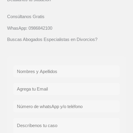
Consúltanos Gratis
WhasApp: 0986842100
Buscas Abogados Especialistas en Divorcios?
N
o
m
E
b
m
r
a
T
e
i
e
*
l
l
C
*
é
o