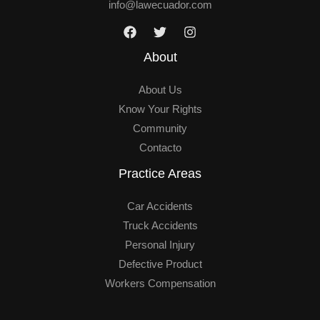
j
info@lawecuador.com
e
*
About
About Us
Know Your Rights
Community
Contacto
Practice Areas
Car Accidents
Truck Accidents
Personal Injury
Defective Product
Workers Compensation