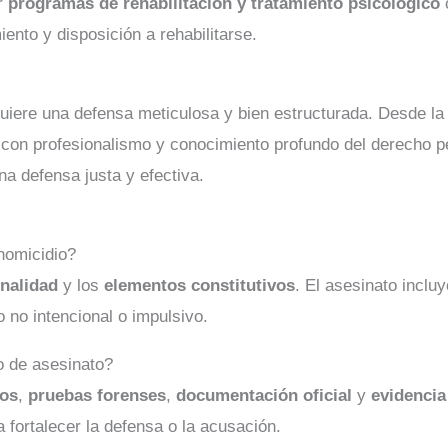
ar
programas de rehabilitación y tratamiento psicológico
c
ento y disposición a rehabilitarse.
uiere una defensa meticulosa y bien estructurada. Desde la p
con profesionalismo y conocimiento profundo del derecho p
a defensa justa y efectiva.
 homicidio?
onalidad
y los
elementos constitutivos
. El asesinato inclu
 no intencional o impulsivo.
o de asesinato?
ios
,
pruebas forenses
,
documentación oficial
y
evidencia 
fortalecer la defensa o la acusación.