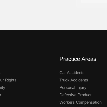
o
t
/
a
W
n
h
o
a
s
t
p
s
o
A
r
Practice Areas
p
M
p
e
s
Car Accidents
n
ur Rights
Truck Accidents
s
ity
Personal Injury
a
o
Defective Product
j
Workers Compensation
e