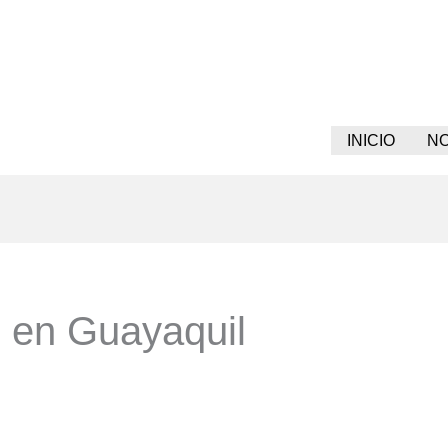
INICIO
N
l en Guayaquil